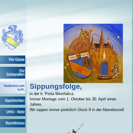
Für Gäste
Für
Schlaraffen
Sippungsfolge,
Vademecum
u.m.
in der h. Porta Westfalica.
Immer Montags vom 1. Oktober bis 30. April eines
Nachrichten
Jahres.
Wir sippen immer pünktlich Glock 8 in der Abendstund!
UHU - Netz
Rechtliches