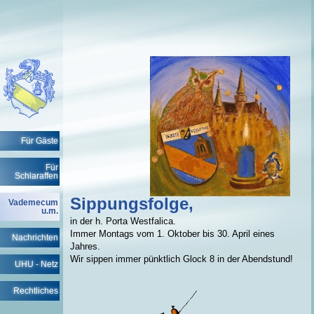
Für Gäste
Für
Schlaraffen
Sippungsfolge,
Vademecum
u.m.
in der h. Porta Westfalica.
Immer Montags vom 1. Oktober bis 30. April eines
Nachrichten
Jahres.
Wir sippen immer pünktlich Glock 8 in der Abendstund!
UHU - Netz
Rechtliches