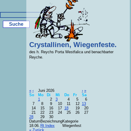
Crystallinen, Wiegenfeste.
des h. Reychs Porta Westfalica und benachbarter
Reyche.
«
‹
Juni 2026
›
»
So
Mo
Di
Mi
Do
Fr
Sa
1
2
3
4
5
6
7
8
9
10
11
12
13
14
15
16
17
18
19
20
21
22
23
24
25
26
27
28
29
30
Datum
Bezeichnung
Kategorie
18.06.
Rt Index
Wiegenfest
« Zurück