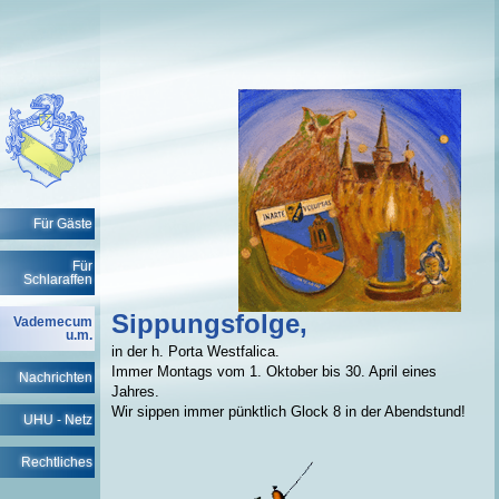
Für Gäste
Für
Schlaraffen
Sippungsfolge,
Vademecum
u.m.
in der h. Porta Westfalica.
Immer Montags vom 1. Oktober bis 30. April eines
Nachrichten
Jahres.
Wir sippen immer pünktlich Glock 8 in der Abendstund!
UHU - Netz
Rechtliches