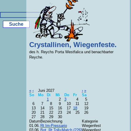
Crystallinen, Wiegenfeste.
des h. Reychs Porta Westfalica und benachbarter
Reyche.
«
‹
Juni 2027
›
»
So
Mo
Di
Mi
Do
Fr
Sa
1
2
3
4
5
6
7
8
9
10
11
12
13
14
15
16
17
18
19
20
21
22
23
24
25
26
27
28
29
30
Datum
Bezeichnung
Kategorie
01.06.
Rt Im-Pressario
Wiegenfest
03.06.
Bot. Rt Toll=Match (226)
Wiegenfest