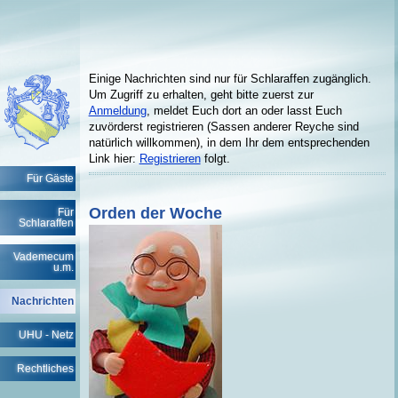
Einige Nachrichten sind nur für Schlaraffen zugänglich.
Um Zugriff zu erhalten, geht bitte zuerst zur
Anmeldung
, meldet Euch dort an oder lasst Euch
zuvörderst registrieren (Sassen anderer Reyche sind
natürlich willkommen), in dem Ihr dem entsprechenden
Link hier:
Registrieren
folgt.
Für Gäste
Orden der Woche
Für
Schlaraffen
Vademecum
u.m.
Nachrichten
UHU - Netz
Rechtliches