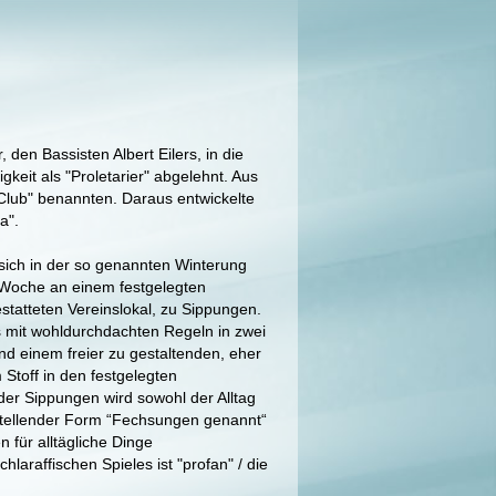
den Bassisten Albert Eilers, in die
gkeit als "Proletarier" abgelehnt. Aus
-Club" benannten. Daraus entwickelte
a".
 sich in der so genannten Winterung
o Woche an einem festgelegten
estatteten Vereinslokal, zu Sippungen.
 mit wohldurchdachten Regeln in zwei
nd einem freier zu gestaltenden, eher
toff in den festgelegten
der Sippungen wird sowohl der Alltag
darstellender Form “Fechsungen genannt“
 für alltägliche Dinge
laraffischen Spieles ist "profan" / die