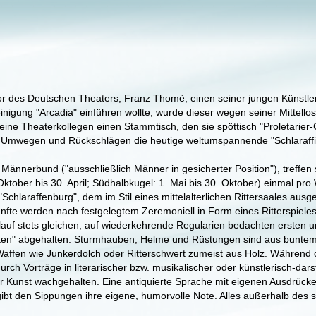
or des Deutschen Theaters, Franz Thomè, einen seiner jungen Künstler, 
nigung "Arcadia" einführen wollte, wurde dieser wegen seiner Mittellosi
eine Theaterkollegen einen Stammtisch, den sie spöttisch "Proletarier
Umwegen und Rückschlägen die heutige weltumspannende "Schlaraffi
n Männerbund ("ausschließlich Männer in gesicherter Position"), treffen
Oktober bis 30. April; Südhalbkugel: 1. Mai bis 30. Oktober) einmal pr
Schlaraffenburg", dem im Stil eines mittelalterlichen Rittersaales ausg
te werden nach festgelegtem Zeremoniell in Form eines Ritterspieles
lauf stets gleichen, auf wiederkehrende Regularien bedachten ersten u
iten" abgehalten. Sturmhauben, Helme und Rüstungen sind aus buntem S
affen wie Junkerdolch oder Ritterschwert zumeist aus Holz. Während 
h durch Vorträge in literarischer bzw. musikalischer oder künstlerisch-
r Kunst wachgehalten. Eine antiquierte Sprache mit eigenen Ausdrücken
gibt den Sippungen ihre eigene, humorvolle Note. Alles außerhalb des sch