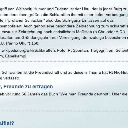
egriff von Weisheit, Humor und Tugend ist der Uhu, der in jeder Burg zu
treten derselben grüßen die Schlaraffen ihn mit einer tiefen Verbeugun
ifen "profaner Schlacken" also das Sich-ganz-Einlassen auf das
l symbolisiert. Auch gehört eine besondere Zeitrechnung zum schlaraffi
 etwa zur Zeitrechnung nach christlichem Maßstab (n.Chr. oder A.D.)
hlaraffen am Gründungsjahr ihrer Vereinigung, demzufolge bezeichnen 
.U. ("anno Uhui") 158.
de.wikipedia.org/wiki/Schlaraffen, Foto: Rt Spontan, Tragegriff am Seite
, Espelkamp]
r Schlaraffen ist die Freundschaft und zu diesem Thema hat Rt Nix-Nutz
 verfasst:
, Freunde zu ertragen
eb vor rund 50 Jahren das Buch "Wie man Freunde gewinnt". Über die s
ffia!?