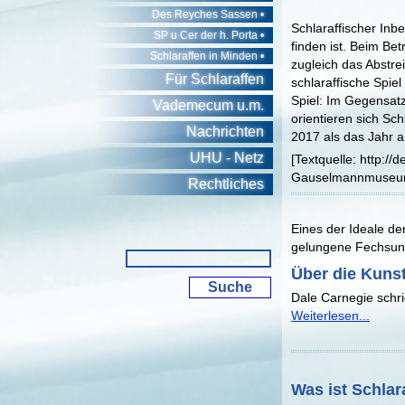
Des Reyches Sassen •
Schlaraffischer Inb
SP u Cer der h. Porta •
finden ist. Beim Be
Schlaraffen in Minden •
zugleich das Abstre
Für Schlaraffen
schlaraffische Spie
Spiel: Im Gegensatz
Vademecum u.m.
orientieren sich Sc
Nachrichten
2017 als das Jahr a
UHU - Netz
[Textquelle: http://
Gauselmannmuseum
Rechtliches
Eines der Ideale de
gelungene Fechsung
Über die Kunst
Dale Carnegie schri
Weiterlesen...
Was ist Schlara