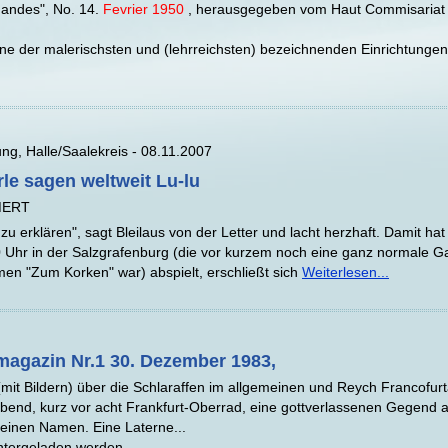
emandes", No. 14.
Fevrier 1950
, herausgegeben vom Haut Commisariat 
 eine der malerischsten und (lehrreichsten) bezeichnenden Einrichtungen
ung, Halle/Saalekreis - 08.11.2007
le sagen weltweit Lu-lu
MERT
 zu erklären", sagt Bleilaus von der Letter und lacht herzhaft. Damit hat
Uhr in der Salzgrafenburg (die vor kurzem noch eine ganz normale Ga
en "Zum Korken" war) abspielt, erschließt sich
Weiterlesen...
agazin Nr.1 30. Dezember 1983,
(mit Bildern) über die Schlaraffen im allgemeinen und Reych Francofurt
abend, kurz vor acht Frankfurt-Oberrad, eine gottverlassenen Gegend
einen Namen. Eine Laterne...
tergeladen werden.