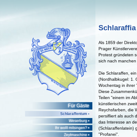
Schlaraffia
Als 1859 der Direkt
Prager Künstlerverei
Protest gründeten s
sich nach manchen 
Die Schlaraffen, ei
(Nordhalbkugel: 1. 
Wochentag in ihrer "
Diese Zusammenkünf
Teilen "einem im Ab
künstlerischen zwe
Für Gäste
Reychsfarben, die W
Schlaraffentum •
persifliert als auc
Weserburg •
das Interesse an de
Ihr wollt mitsingen? •
(Schlaraffenlatein) 
"Profanei".
Zeytmaschine •