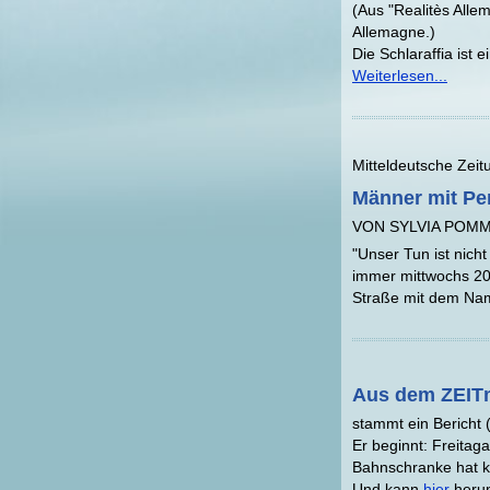
(Aus "Realitès All
Allemagne.)
Die Schlaraffia ist
Weiterlesen...
Mitteldeutsche Zeit
Männer mit Per
VON SYLVIA POM
"Unser Tun ist nicht
immer mittwochs 20 
Straße mit dem Nam
Aus dem ZEITm
stammt ein Bericht 
Er beginnt: Freitag
Bahnschranke hat k
Und kann
hier
herun