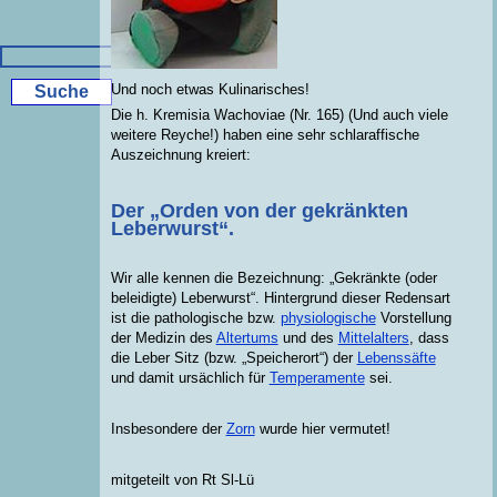
Und noch etwas Kulinarisches!
Die h. Kremisia Wachoviae (Nr. 165) (Und auch viele
weitere Reyche!) haben eine sehr schlaraffische
Auszeichnung kreiert:
Der „Orden von der gekränkten
Leberwurst“.
Wir alle kennen die Bezeichnung: „Gekränkte (oder
beleidigte) Leberwurst“. Hintergrund dieser Redensart
ist die pathologische bzw.
physiologische
Vorstellung
der Medizin des
Altertums
und des
Mittelalters
, dass
die Leber Sitz (bzw. „Speicherort“) der
Lebenssäfte
und damit ursächlich für
Temperamente
sei.
Insbesondere der
Zorn
wurde hier vermutet!
mitgeteilt von Rt Sl-Lü