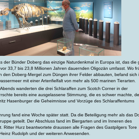
s der Bünder Doberg das einzige Naturdenkmal in Europa ist, das die
vor 33,7 bis 23,8 Millionen Jahren dauernden Oligozän umfasst. Wo fr
 den Doberg-Mergel zum Düngen ihrer Felder abbauten, befand sich 
assermeer mit einer Artenfielfalt von mehr als 500 marinen Tierarten.
Abends wanderten die drei Schlaraffen zum Scotch Corner in der
errschte bereits eine ausgelassene Stimmung, die es schwer machte, d
itz Hasenburger die Geheimnisse und Vorzüge des Schlaraffentums
hrung fand eine Woche später statt. Da die Beteiligung mehr als das D
ruppe geteilt. Der Abschluss fand im Biergarten und im Inneren des
tt. Ritter Hurz beantwortete draussen alle Fragen des Gastpilgers Tore
s Heinz Rudolph und der weiteren Anwesenden.