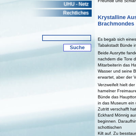
Freunde und Schlara
UHU - Netz
Rechtliches
Krystalline Au
Brachmondes 
Es begab sich eine
Tabakstadt Bünde i
Beide Ausrytte fan
nachdem die Tore d
Mitarbeiterin das H
Wasser und seine B
erwartet, aber der V
Verzweifelt hielt 
hamelner Freimaurer
Bünde das Haupttor 
in das Museum ein u
Zutritt verschafft 
Eckhard Mönnig aus
beginnen. Daraufhi
schottischen
Kilt auf. Zu besstau