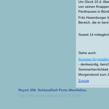
Um Glock 10 d. Abe
von seinen Knappen
Penthauses in Bünd
Fritz Hasenburger be
Bereich, die er be
Soweit 14 mittagli
Siehe auch:
Sommer Krystalline
- denkwürdig, beric
Sommerherrlichkeit 
Morgenstund zum Ja
Zurück
Reych 356. Schlaraffia® Porta Westfalica.
Die Seite wurde aktualisiert 05/2026