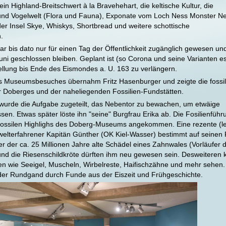
in Highland-Breitschwert à la Bravehehart, die keltische Kultur, die
 und Vogelwelt (Flora und Fauna), Exponate vom Loch Ness Monster Ne
 der Insel Skye, Whiskys, Shortbread und weitere schottische
.
ar bis dato nur für einen Tag der Öffentlichkeit zugänglich gewesen u
uni geschlossen bleiben. Geplant ist (so Corona und seine Varianten e
ellung bis Ende des Eismondes a. U. 163 zu verlängern.
es Museumsbesuches übernahm Fritz Hasenburger und zeigte die fossi
 Doberges und der naheliegenden Fossilien-Fundstätten.
rde die Aufgabe zugeteilt, das Nebentor zu bewachen, um etwäige
sen. Etwas später löste ihn "seine" Burgfrau Erika ab. Die Fosilienfüh
n fossilen Highlighs des Doberg-Museums angekommen. Eine rezente (l
welterfahrener Kapitän Günther (OK Kiel-Wasser) bestimmt auf seinen
 der ca. 25 Millionen Jahre alte Schädel eines Zahnwales (Vorläufer 
nd die Riesenschildkröte dürften ihm neu gewesen sein. Desweiteren 
lien wie Seeigel, Muscheln, Wirbelreste, Haifischzähne und mehr sehen.
er Rundgand durch Funde aus der Eiszeit und Frühgeschichte.