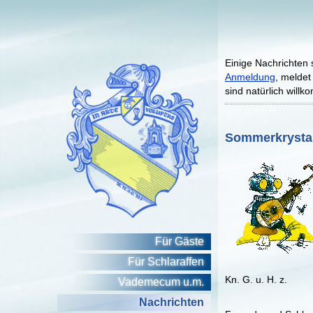
Einige Nachrichten s
Anmeldung
, meldet
sind natürlich will
Sommerkrysta
Für Gäste
Für Schlaraffen
Kn. G. u. H. z.
Vademecum u.m.
Nachrichten