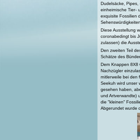
Dudelsäcke, Pipes, e
einheimische Tier-
exquisite Fossilien
Sehenswürdigkeiten
Diese Ausstellung w
coronabedingt bis J
zulassen) die Ausst
Den zweiten Teil d
Schätze des Bünder
Dem Knappen 8X8 wu
Nachzügler einzulas
mitlerweile bei de
Seekuh wird unser 
gesehen haben, aber
und Artverwandte) u
die "kleinen" Fossi
Abgerundet wurde d