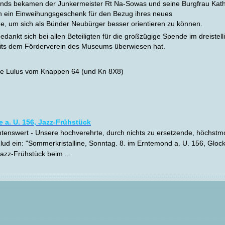
nds bekamen der Junkermeister Rt Na-Sowas und seine Burgfrau Kath
 ein Einweihungsgeschenk für den Bezug ihres neues
e, um sich als Bünder Neubürger besser orientieren zu können.
dankt sich bei allen Beteiligten für die großzügige Spende im dreistell
reits dem Förderverein des Museums überwiesen hat.
che Lulus vom Knappen 64 (und Kn 8X8)
 a. U. 156, Jazz-Frühstück
htenswert - Unsere hochverehrte, durch nichts zu ersetzende, höchstmo
lud ein: "Sommerkristalline, Sonntag. 8. im Erntemond a. U. 156, Glock
zz-Frühstück beim ...