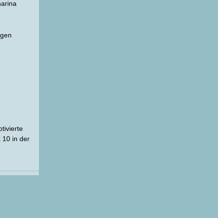
arina
igen
tivierte
 10 in der