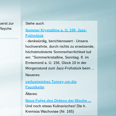
uerst zur
Siehe auch:
 Reyche
Sommer Krystalline a. U. 156, Jazz-
Frühstück
- denkwürdig, berichtenswert - Unsere
hochverehrte, durch nichts zu ersetzende,
höchstmotivierte Sommerherrlichkeit lud
ein: "Sommerkristalline, Sonntag. 8. im
Erntemond a. U. 156, Glock 10 in der
Morgenstund zum Jazz-Frühstück beim ...
Neueres:
verlustreiches Turney um die
Faustkette
Älteres:
Neue Folge des Ordens der Woche ...
Und noch etwas Kulinarisches! Die h.
Kremisia Wachoviae (Nr. 165)