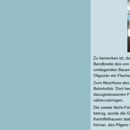
Zu bemerken ist, da
Bandbreite des von 
umliegenden Bauern
Oligozän ein Flachw
Zum Abschluss des 
Bahnhofstr. Dort h
dazugestossenen Fr
näherzubringen.
Die zweite Nicht-Fü
betrug, wurde die G
Kartoffelhauses sta
Körner, des Pilger