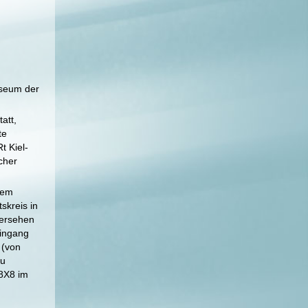
useum der
att,
te
t Kiel-
cher
dem
skreis in
versehen
eingang
 (von
zu
8X8 im