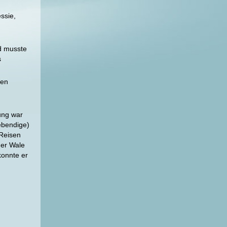
ssie,
nd musste
s
len
rung war
ebendige)
 Reisen
der Wale
konnte er